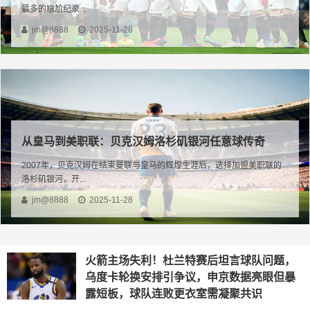
最多的尴尬纪录...
jm@8888
2025-11-28
从皇马到美职联：贝克汉姆洛杉矶银河任意球传奇
2007年，贝克汉姆在结束曼联与皇马的辉煌生涯后，选择加盟美职联的
洛杉矶银河，开...
jm@8888
2025-11-28
火箭主场失利！杜兰特赛后坦言球队问题，
乌度卡轮换安排引争议，申京数据亮眼但暴
露短板，球队连败更衣室需凝聚共识