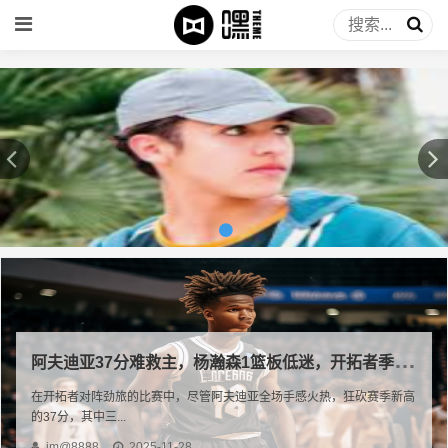
阿
夫迪亚37分难救主，杨瀚森1篮板低迷，开拓者季后赛前景堪忧
在开拓者对阵劲旅的比赛中，尽管阿夫迪亚全场手感火热，狂砍赛季新高
的37分，其中三...
jm@8888
2025-11-28