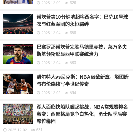
626
2025-12-09
诺坎普第10分钟响起梅西名字：巴萨10号球
衣与红蓝军团的永恒羁绊
658
2025-12-04
巴塞罗那诺坎普完胜马德里竞技，莱万多夫
斯基领衔彰显西甲联赛统治力
583
2025-12-04
凯尔特人vs尼克斯：NBA宿敌新章，塔图姆
与布伦森续写半世纪传奇
594
2025-12-03
湖人面临快船队崛起挑战，NBA常规赛排名
激变：西部格局竞争白热化，勇士队季后赛
席位稳固
631
2025-12-02