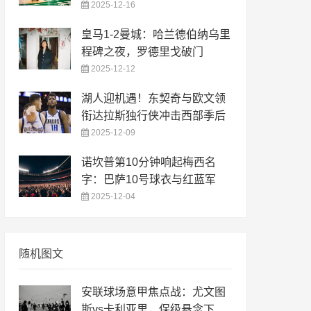
2025-12-16
皇马1-2曼城：哈兰德伯纳乌里
程碑之夜，罗德里戈破门
2025-12-12
湖人迎机遇！东契奇与欧文领
衔达拉斯独行侠冲击西部季后
2025-12-09
诺坎普第10分钟响起梅西名
字：巴萨10号球衣与红蓝军
2025-12-04
随机图文
安联球场意甲焦点战：尤文图
斯vs卡利亚里，保级悬念下