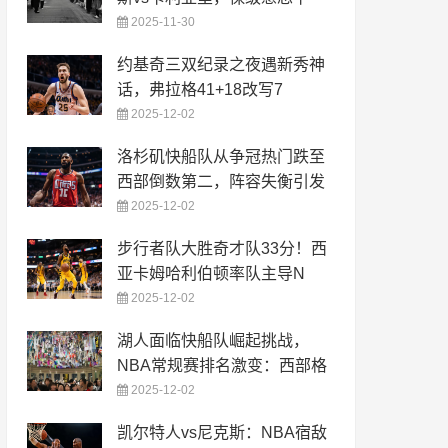
2025-11-30
约基奇三双纪录之夜遇新秀神
话，弗拉格41+18改写7
2025-12-02
洛杉矶快船队从争冠热门跌至
西部倒数第二，阵容失衡引发
2025-12-02
步行者队大胜奇才队33分！西
亚卡姆哈利伯顿率队主导N
2025-12-02
湖人面临快船队崛起挑战，
NBA常规赛排名激变：西部格
2025-12-02
凯尔特人vs尼克斯：NBA宿敌