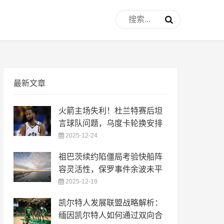
最新文章
火箭主场失利！杜兰特赛后坦
言球队问题，乌度卡轮换安排
2025-12-24
祖巴茨续约陷僵局考验快船阵
容灵活性，保罗事件余波未平
2025-12-19
凯尔特人发展联盟战略解析：
缅因凯尔特人如何通过双向合