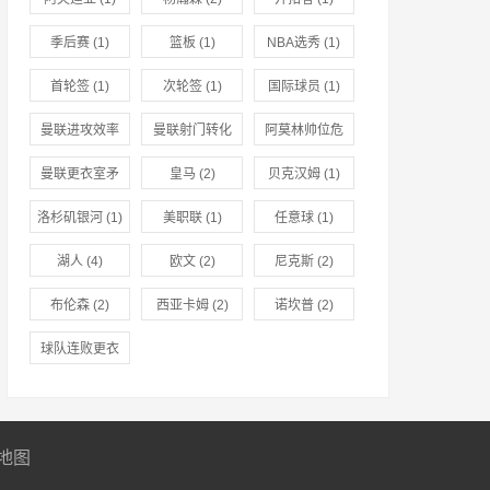
季后赛
(1)
篮板
(1)
NBA选秀
(1)
首轮签
(1)
次轮签
(1)
国际球员
(1)
曼联进攻效率
曼联射门转化
阿莫林帅位危
低下
(1)
率
(1)
机
(1)
曼联更衣室矛
皇马
(2)
贝克汉姆
(1)
盾
(1)
洛杉矶银河
(1)
美职联
(1)
任意球
(1)
湖人
(4)
欧文
(2)
尼克斯
(2)
布伦森
(2)
西亚卡姆
(2)
诺坎普
(2)
球队连败更衣
室凝聚共识
(1)
地图